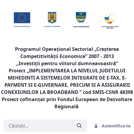
Programul Operaţional Sectorial „Creşterea
Competitivităţii Economice” 2007 - 2013
„Investiţii pentru viitorul dumneavoastră”
Proiect „
IMPLEMENTAREA LA NIVELUL JUDETULUI
MEHEDINTI A SISTEMELOR INTEGRATE DE E-TAX, E-
PAYMENT SI E-GUVERNARE, PRECUM SI A ASIGURARII
CONEXIUNILOR LA BROADBAND
” cod SMIS-CSNR 48398
Proiect cofinanţat prin Fondul European de Dezvoltare
Regională
Autentifica-te