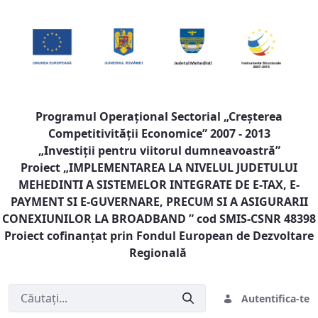
Programul Operaţional Sectorial „Creşterea
Competitivităţii Economice” 2007 - 2013
„Investiţii pentru viitorul dumneavoastră”
Proiect „
IMPLEMENTAREA LA NIVELUL JUDETULUI
MEHEDINTI A SISTEMELOR INTEGRATE DE E-TAX, E-
PAYMENT SI E-GUVERNARE, PRECUM SI A ASIGURARII
CONEXIUNILOR LA BROADBAND
” cod SMIS-CSNR 48398
Proiect cofinanţat prin Fondul European de Dezvoltare
Regională
Autentifica-te