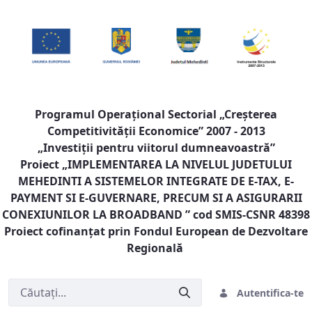
Programul Operaţional Sectorial „Creşterea
Competitivităţii Economice” 2007 - 2013
„Investiţii pentru viitorul dumneavoastră”
Proiect „
IMPLEMENTAREA LA NIVELUL JUDETULUI
MEHEDINTI A SISTEMELOR INTEGRATE DE E-TAX, E-
PAYMENT SI E-GUVERNARE, PRECUM SI A ASIGURARII
CONEXIUNILOR LA BROADBAND
” cod SMIS-CSNR 48398
Proiect cofinanţat prin Fondul European de Dezvoltare
Regională
Autentifica-te