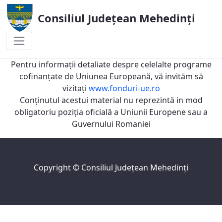
Consiliul Județean Mehedinți
Financiar
Pentru informaţii detaliate despre celelalte programe
cofinanţate de Uniunea Europeană, vă invităm să
vizitaţi
www.fonduri-ue.ro
Conţinutul acestui material nu reprezintă in mod
obligatoriu poziţia oficială a Uniunii Europene sau a
Guvernului Romaniei
Copyright ©
Consiliul Judeţean Mehedinţi