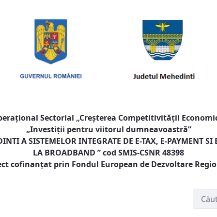
raţional Sectorial „Creşterea Competitivităţii Economic
„Investiţii pentru viitorul dumneavoastră”
NTI A SISTEMELOR INTEGRATE DE E-TAX, E-PAYMENT SI
LA BROADBAND
” cod SMIS-CSNR 48398
ect cofinanţat prin Fondul European de Dezvoltare Regi