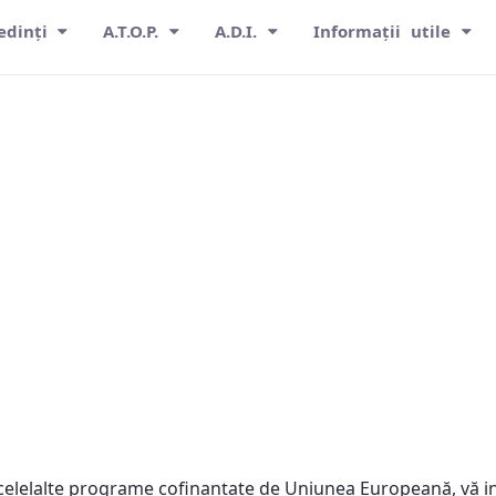
edinți
A.T.O.P.
A.D.I.
Informații utile
celelalte programe cofinanţate de Uniunea Europeană, vă in