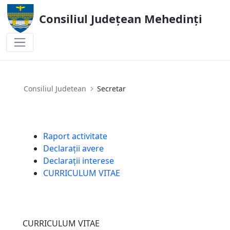
Consiliul Județean Mehedinți
Secretar
Consiliul Judetean
Secretar
Raport activitate
Declarații avere
Declarații interese
CURRICULUM VITAE
CURRICULUM VITAE