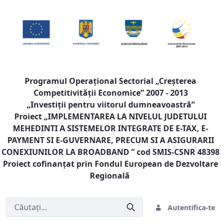
Programul Operaţional Sectorial „Creşterea
Competitivităţii Economice” 2007 - 2013
„Investiţii pentru viitorul dumneavoastră”
Proiect „
IMPLEMENTAREA LA NIVELUL JUDETULUI
MEHEDINTI A SISTEMELOR INTEGRATE DE E-TAX, E-
PAYMENT SI E-GUVERNARE, PRECUM SI A ASIGURARII
CONEXIUNILOR LA BROADBAND
” cod SMIS-CSNR 48398
Proiect cofinanţat prin Fondul European de Dezvoltare
Regională
Autentifica-te