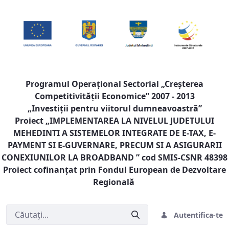
Programul Operaţional Sectorial „Creşterea
Competitivităţii Economice” 2007 - 2013
„Investiţii pentru viitorul dumneavoastră”
Proiect „
IMPLEMENTAREA LA NIVELUL JUDETULUI
MEHEDINTI A SISTEMELOR INTEGRATE DE E-TAX, E-
PAYMENT SI E-GUVERNARE, PRECUM SI A ASIGURARII
CONEXIUNILOR LA BROADBAND
” cod SMIS-CSNR 48398
Proiect cofinanţat prin Fondul European de Dezvoltare
Regională
Autentifica-te