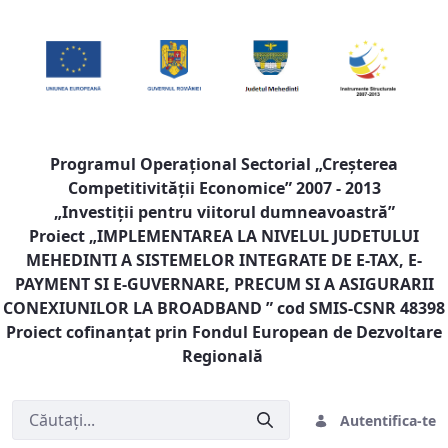
Programul Operaţional Sectorial „Creşterea
Competitivităţii Economice” 2007 - 2013
„Investiţii pentru viitorul dumneavoastră”
Proiect „
IMPLEMENTAREA LA NIVELUL JUDETULUI
MEHEDINTI A SISTEMELOR INTEGRATE DE E-TAX, E-
PAYMENT SI E-GUVERNARE, PRECUM SI A ASIGURARII
CONEXIUNILOR LA BROADBAND
” cod SMIS-CSNR 48398
Proiect cofinanţat prin Fondul European de Dezvoltare
Regională
Autentifica-te