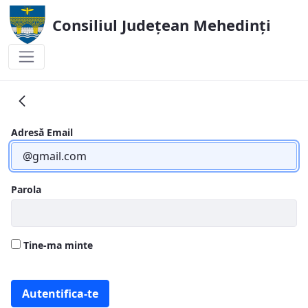
Consiliul Județean Mehedinți
Raport comisie
Adresă Email
Parola
Tine-ma minte
Autentifica-te