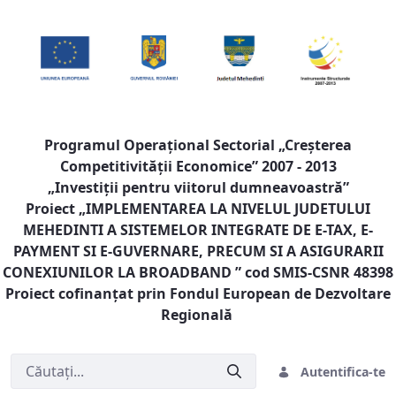
Programul Operaţional Sectorial „Creşterea
Competitivităţii Economice” 2007 - 2013
„Investiţii pentru viitorul dumneavoastră”
Proiect „
IMPLEMENTAREA LA NIVELUL JUDETULUI
MEHEDINTI A SISTEMELOR INTEGRATE DE E-TAX, E-
PAYMENT SI E-GUVERNARE, PRECUM SI A ASIGURARII
CONEXIUNILOR LA BROADBAND
” cod SMIS-CSNR 48398
Proiect cofinanţat prin Fondul European de Dezvoltare
Regională
Autentifica-te