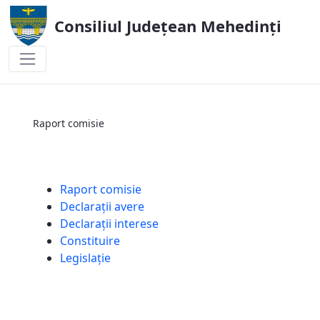
Consiliul Județean Mehedinți
Raport comisie
Raport comisie
Raport comisie
Declarații avere
Declarații interese
Constituire
Legislație