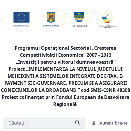
Programul Operaţional Sectorial „Creşterea
Competitivităţii Economice” 2007 - 2013
„Investiţii pentru viitorul dumneavoastră”
Proiect „
IMPLEMENTAREA LA NIVELUL JUDETULUI
MEHEDINTI A SISTEMELOR INTEGRATE DE E-TAX, E-
PAYMENT SI E-GUVERNARE, PRECUM SI A ASIGURARII
CONEXIUNILOR LA BROADBAND
” cod SMIS-CSNR 48398
Proiect cofinanţat prin Fondul European de Dezvoltare
Regională
Autentifica-te