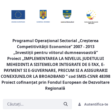
Programul Operaţional Sectorial „Creşterea
Competitivităţii Economice” 2007 - 2013
„Investiţii pentru viitorul dumneavoastră”
Proiect „
IMPLEMENTAREA LA NIVELUL JUDETULUI
MEHEDINTI A SISTEMELOR INTEGRATE DE E-TAX, E-
PAYMENT SI E-GUVERNARE, PRECUM SI A ASIGURARII
CONEXIUNILOR LA BROADBAND
” cod SMIS-CSNR 48398
Proiect cofinanţat prin Fondul European de Dezvoltare
Regională
Autentifica-te