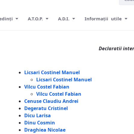
edinți
A.T.O.P.
A.D.I.
Informații utile
Declaratii inte
Licsari Costinel Manuel
Licsari Costinel Manuel
Vilcu Costel Fabian
Vilcu Costel Fabian
Cenuse Claudiu Andrei
Degeratu Cristinel
Dicu Larisa
Dinu Cosmin
Draghiea Nicolae