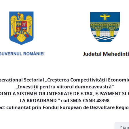
raţional Sectorial „Creşterea Competitivităţii Economic
„Investiţii pentru viitorul dumneavoastră”
NTI A SISTEMELOR INTEGRATE DE E-TAX, E-PAYMENT SI
LA BROADBAND
” cod SMIS-CSNR 48398
ect cofinanţat prin Fondul European de Dezvoltare Regi