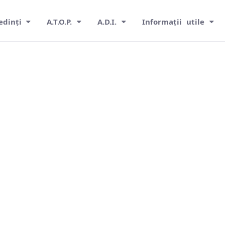
edinți
A.T.O.P.
A.D.I.
Informații utile