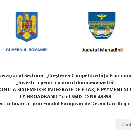
raţional Sectorial „Creşterea Competitivităţii Economic
„Investiţii pentru viitorul dumneavoastră”
NTI A SISTEMELOR INTEGRATE DE E-TAX, E-PAYMENT SI
LA BROADBAND
” cod SMIS-CSNR 48398
ect cofinanţat prin Fondul European de Dezvoltare Regi