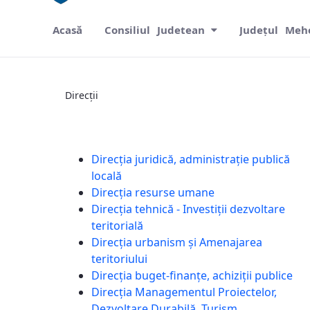
Acasă
Consiliul Judetean
Județul Meh
Direcții
Direcții
Direcția juridică, administrație publică
locală
Direcția resurse umane
Direcția tehnică - Investiții dezvoltare
teritorială
Direcția urbanism și Amenajarea
teritoriului
Direcția buget-finanțe, achiziții publice
Direcția Managementul Proiectelor,
Dezvoltare Durabilă, Turism