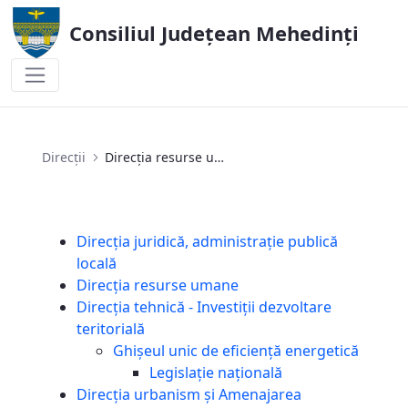
Consiliul Județean Mehedinți
Direcția resurse umane
Direcții
Direcția resurse umane
Direcția juridică, administrație publică
locală
Direcția resurse umane
Direcția tehnică - Investiții dezvoltare
teritorială
Ghișeul unic de eficiență energetică
Legislaţie națională
Direcția urbanism și Amenajarea