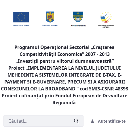
Programul Operaţional Sectorial „Creşterea
Competitivităţii Economice” 2007 - 2013
„Investiţii pentru viitorul dumneavoastră”
Proiect „
IMPLEMENTAREA LA NIVELUL JUDETULUI
MEHEDINTI A SISTEMELOR INTEGRATE DE E-TAX, E-
PAYMENT SI E-GUVERNARE, PRECUM SI A ASIGURARII
CONEXIUNILOR LA BROADBAND
” cod SMIS-CSNR 48398
Proiect cofinanţat prin Fondul European de Dezvoltare
Regională
Autentifica-te