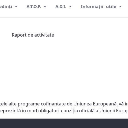
edinți
A.T.O.P.
A.D.I.
Informații utile
Raport de activitate
celelalte programe cofinanţate de Uniunea Europeană, vă in
reprezintă in mod obligatoriu poziţia oficială a Uniunii Eu