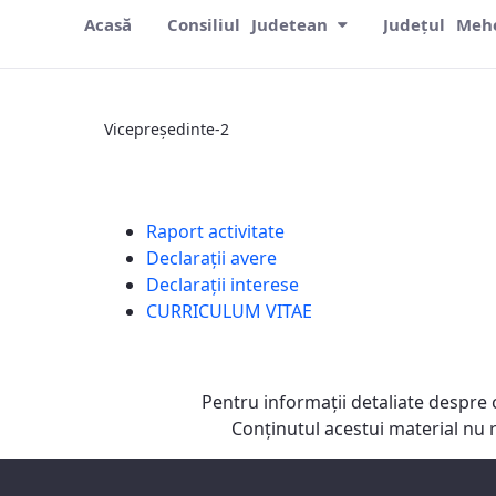
Acasă
Consiliul Judetean
Județul Meh
Vicepreședinte-2
Vicepreședinte-2
Raport activitate
Declarații avere
Declarații interese
CURRICULUM VITAE
Pentru informaţii detaliate despre 
Conţinutul acestui material nu 