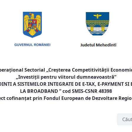
raţional Sectorial „Creşterea Competitivităţii Economic
„Investiţii pentru viitorul dumneavoastră”
NTI A SISTEMELOR INTEGRATE DE E-TAX, E-PAYMENT SI
LA BROADBAND
” cod SMIS-CSNR 48398
ect cofinanţat prin Fondul European de Dezvoltare Regi