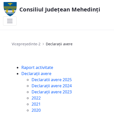
Consiliul Județean Mehedinți
Declarații avere
Vicepreședinte-2
Declarații avere
Raport activitate
Declarații avere
Declaratii avere 2025
Declarații avere 2024
Declarații avere 2023
2022
2021
2020