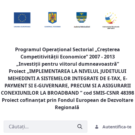
Programul Operaţional Sectorial „Creşterea
Competitivităţii Economice” 2007 - 2013
„Investiţii pentru viitorul dumneavoastră”
Proiect „
IMPLEMENTAREA LA NIVELUL JUDETULUI
MEHEDINTI A SISTEMELOR INTEGRATE DE E-TAX, E-
PAYMENT SI E-GUVERNARE, PRECUM SI A ASIGURARII
CONEXIUNILOR LA BROADBAND
” cod SMIS-CSNR 48398
Proiect cofinanţat prin Fondul European de Dezvoltare
Regională
Autentifica-te