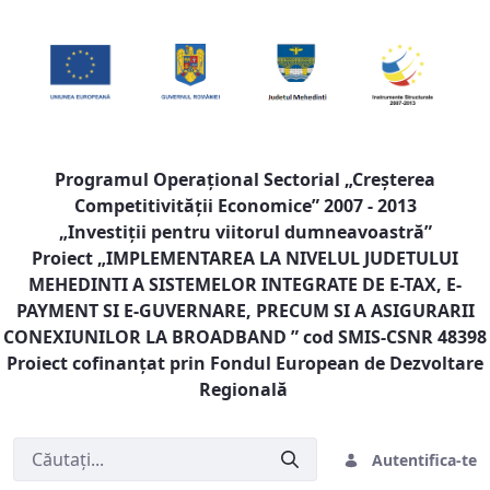
Programul Operaţional Sectorial „Creşterea
Competitivităţii Economice” 2007 - 2013
„Investiţii pentru viitorul dumneavoastră”
Proiect „
IMPLEMENTAREA LA NIVELUL JUDETULUI
MEHEDINTI A SISTEMELOR INTEGRATE DE E-TAX, E-
PAYMENT SI E-GUVERNARE, PRECUM SI A ASIGURARII
CONEXIUNILOR LA BROADBAND
” cod SMIS-CSNR 48398
Proiect cofinanţat prin Fondul European de Dezvoltare
Regională
Autentifica-te