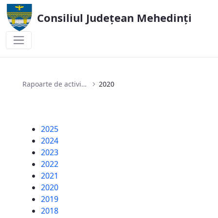
Consiliul Județean Mehedinți
2020
Rapoarte de activitate ale Aparatului de Specialitate al Consiliului Județean Mehedinți
2020
2025
2024
2023
2022
2021
2020
2019
2018