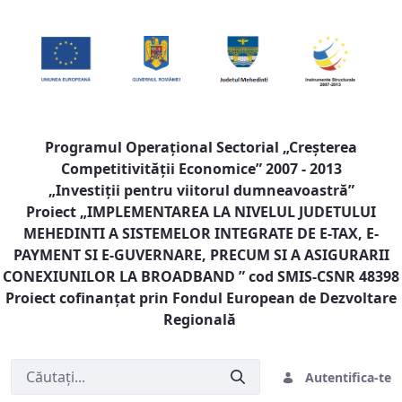
Programul Operaţional Sectorial „Creşterea
Competitivităţii Economice” 2007 - 2013
„Investiţii pentru viitorul dumneavoastră”
Proiect „
IMPLEMENTAREA LA NIVELUL JUDETULUI
MEHEDINTI A SISTEMELOR INTEGRATE DE E-TAX, E-
PAYMENT SI E-GUVERNARE, PRECUM SI A ASIGURARII
CONEXIUNILOR LA BROADBAND
” cod SMIS-CSNR 48398
Proiect cofinanţat prin Fondul European de Dezvoltare
Regională
Autentifica-te