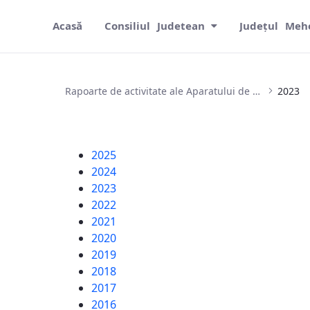
Acasă
Consiliul Judetean
Județul Meh
2023
Rapoarte de activitate ale Aparatului de Specialitate al Consiliului Județean Mehedinți
2023
2025
2024
2023
2022
2021
2020
2019
2018
2017
2016