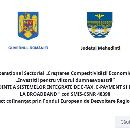
raţional Sectorial „Creşterea Competitivităţii Economic
„Investiţii pentru viitorul dumneavoastră”
NTI A SISTEMELOR INTEGRATE DE E-TAX, E-PAYMENT SI
LA BROADBAND
” cod SMIS-CSNR 48398
ect cofinanţat prin Fondul European de Dezvoltare Regi