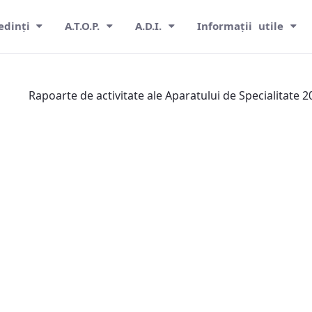
edinți
A.T.O.P.
A.D.I.
Informații utile
Rapoarte de activitate ale Aparatului de Specialitate 