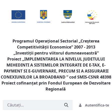
Programul Operaţional Sectorial „Creşterea
Competitivităţii Economice” 2007 - 2013
„Investiţii pentru viitorul dumneavoastră”
Proiect „
IMPLEMENTAREA LA NIVELUL JUDETULUI
MEHEDINTI A SISTEMELOR INTEGRATE DE E-TAX, E-
PAYMENT SI E-GUVERNARE, PRECUM SI A ASIGURARII
CONEXIUNILOR LA BROADBAND
” cod SMIS-CSNR 48398
Proiect cofinanţat prin Fondul European de Dezvoltare
Regională
Autentifica-te