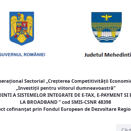
raţional Sectorial „Creşterea Competitivităţii Economic
„Investiţii pentru viitorul dumneavoastră”
NTI A SISTEMELOR INTEGRATE DE E-TAX, E-PAYMENT SI
LA BROADBAND
” cod SMIS-CSNR 48398
ect cofinanţat prin Fondul European de Dezvoltare Regi