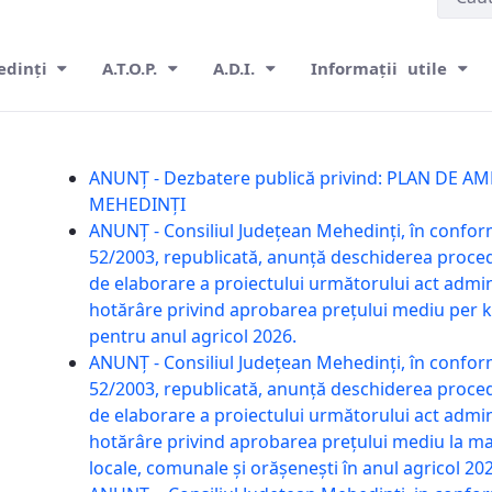
edinți
A.T.O.P.
A.D.I.
Informații utile
ANUNȚ - Dezbatere publică privind: PLAN DE 
MEHEDINȚI
ANUNȚ - Consiliul Județean Mehedinți, în conform
52/2003, republicată, anunță deschiderea proced
de elaborare a proiectului următorului act admin
hotărâre privind aprobarea prețului mediu per k
pentru anul agricol 2026.
ANUNȚ - Consiliul Județean Mehedinți, în conform
52/2003, republicată, anunță deschiderea proced
de elaborare a proiectului următorului act admin
hotărâre privind aprobarea prețului mediu la mas
locale, comunale și orășenești în anul agricol 20