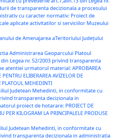
tate cu prevederile art.7,alin.13 din Legea nr.
urii de transparenta decizionala a procesului
istrativ cu caracter normativ: Proiect de
ale aplicate activitatilor si serviciilor Muzeului
nului de Amenajarea aTeritoriului Județului
ectia Administrarea Geoparcului Platoul
, din Legea nr. 52/2003 privind transparenta
pune atentiei urmatorul material: APROBAREA
TE PENTRU ELIBERAREA AVIZELOR DE
I PLATOUL MEHEDINTI
liul Judetean Mehedinti, in conformitate cu
privind transparenta decizionala in
rmatorul proiect de hotarare: PROIECT DE
U PER KILOGRAM LA PRINCIPALELE PRODUSE
liul Judetean Mehedinti, in conformitate cu
privind transparenta decizionala in administratia