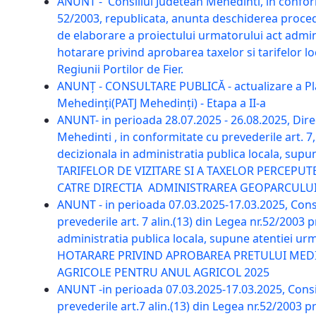
ANUNT - Consiliul Judetean Mehedinti, in conformi
52/2003, republicata, anunta deschiderea proced
de elaborare a proiectului urmatorului act admin
hotarare privind aprobarea taxelor si tarifelor loc
Regiunii Portilor de Fier.
ANUNȚ - CONSULTARE PUBLICĂ - actualizare a Pla
Mehedinți(PATJ Mehedinți) - Etapa a II-a
ANUNT- in perioada 28.07.2025 - 26.08.2025, Dir
Mehedinti , in conformitate cu prevederile art. 7
decizionala in administratia publica locala, su
TARIFELOR DE VIZITARE SI A TAXELOR PERCEPU
CATRE DIRECTIA ADMINISTRAREA GEOPARCULU
ANUNT - in perioada 07.03.2025-17.03.2025, Consi
prevederile art. 7 alin.(13) din Legea nr.52/2003 
administratia publica locala, supune atentiei u
HOTARARE PRIVIND APROBAREA PRETULUI MEDI
AGRICOLE PENTRU ANUL AGRICOL 2025
ANUNT -in perioada 07.03.2025-17.03.2025, Consi
prevederile art.7 alin.(13) din Legea nr.52/2003 