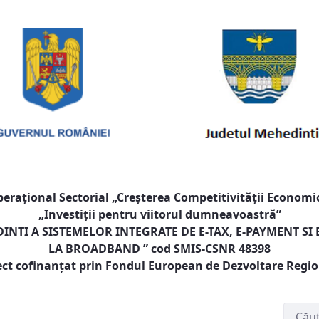
raţional Sectorial „Creşterea Competitivităţii Economic
„Investiţii pentru viitorul dumneavoastră”
NTI A SISTEMELOR INTEGRATE DE E-TAX, E-PAYMENT SI
LA BROADBAND
” cod SMIS-CSNR 48398
ect cofinanţat prin Fondul European de Dezvoltare Regi