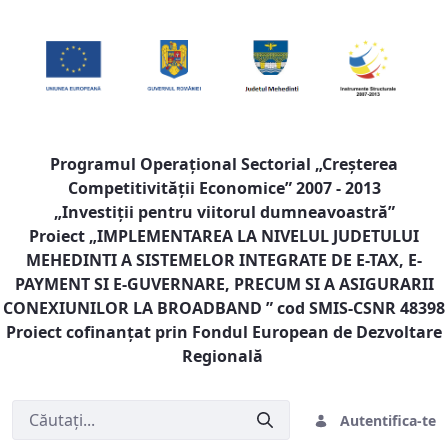
Programul Operaţional Sectorial „Creşterea
Competitivităţii Economice” 2007 - 2013
„Investiţii pentru viitorul dumneavoastră”
Proiect „
IMPLEMENTAREA LA NIVELUL JUDETULUI
MEHEDINTI A SISTEMELOR INTEGRATE DE E-TAX, E-
PAYMENT SI E-GUVERNARE, PRECUM SI A ASIGURARII
CONEXIUNILOR LA BROADBAND
” cod SMIS-CSNR 48398
Proiect cofinanţat prin Fondul European de Dezvoltare
Regională
Autentifica-te