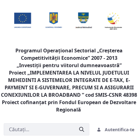
Programul Operaţional Sectorial „Creşterea
Competitivităţii Economice” 2007 - 2013
„Investiţii pentru viitorul dumneavoastră”
Proiect „
IMPLEMENTAREA LA NIVELUL JUDETULUI
MEHEDINTI A SISTEMELOR INTEGRATE DE E-TAX, E-
PAYMENT SI E-GUVERNARE, PRECUM SI A ASIGURARII
CONEXIUNILOR LA BROADBAND
” cod SMIS-CSNR 48398
Proiect cofinanţat prin Fondul European de Dezvoltare
Regională
Autentifica-te