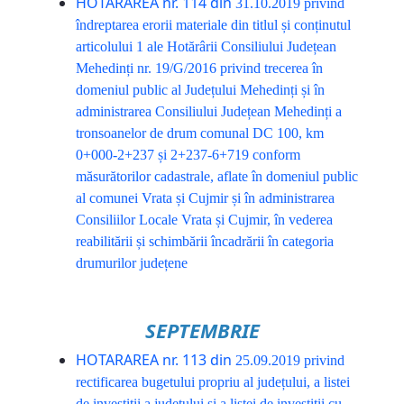
HOTARAREA nr. 114 din
31.10.2019
privind
îndreptarea erorii materiale din titlul și conținutul
articolului 1 ale Hotărârii Consiliului Județean
Mehedinți nr. 19/G/2016 privind trecerea în
domeniul public al Județului Mehedinți și în
administrarea Consiliului Județean Mehedinți a
tronsoanelor de drum comunal DC 100, km
0+000-2+237 și 2+237-6+719 conform
măsurătorilor cadastrale, aflate în domeniul public
al comunei Vrata și Cujmir și în administrarea
Consiliilor Locale Vrata și Cujmir, în vederea
reabilitării și schimbării încadrării în categoria
drumurilor județene
SEPTEMBRIE
HOTARAREA nr. 113 din
25.09.2019
privind
rectificarea bugetului propriu al județului, a listei
de investiții a județului și a listei de investiții cu