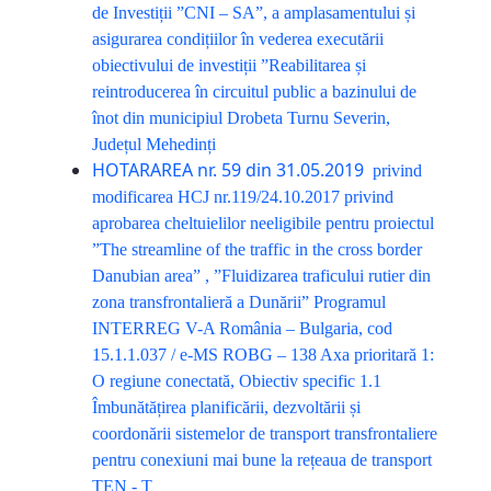
de Investiții ”CNI – SA”, a amplasamentului și
asigurarea condițiilor în vederea executării
obiectivului de investiții ”Reabilitarea și
reintroducerea în circuitul public a bazinului de
înot din municipiul Drobeta Turnu Severin,
Județul Mehedinți
HOTARAREA nr. 59 din 31.05.2019
privind
modificarea HCJ nr.119/24.10.2017 privind
aprobarea cheltuielilor neeligibile pentru proiectul
”The streamline of the traffic in the cross border
Danubian area” , ”Fluidizarea traficului rutier din
zona transfrontalieră a Dunării” Programul
INTERREG V-A România – Bulgaria, cod
15.1.1.037 / e-MS ROBG – 138 Axa prioritară 1:
O regiune conectată, Obiectiv specific 1.1
Îmbunătățirea planificării, dezvoltării și
coordonării sistemelor de transport transfrontaliere
pentru conexiuni mai bune la rețeaua de transport
TEN - T