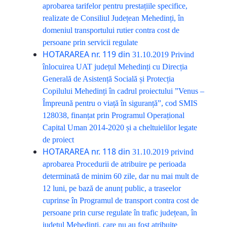
aprobarea tarifelor pentru prestațiile specifice,
realizate de Consiliul Județean Mehedinți, în
domeniul transportului rutier contra cost de
persoane prin servicii regulate
HOTARAREA nr. 119 din
31.10.2019
Privind
înlocuirea UAT județul Mehedinți cu Direcția
Generală de Asistență Socială și Protecția
Copilului Mehedinți în cadrul proiectului ”Venus –
Împreună pentru o viață în siguranță”, cod SMIS
128038, finanțat prin Programul Operațional
Capital Uman 2014-2020 și a cheltuielilor legate
de proiect
HOTARAREA nr. 118 din
31.10.2019
privind
aprobarea Procedurii de atribuire pe perioada
determinată de minim 60 zile, dar nu mai mult de
12 luni, pe bază de anunț public, a traseelor
cuprinse în Programul de transport contra cost de
persoane prin curse regulate în trafic județean, în
județul Mehedinți, care nu au fost atribuite