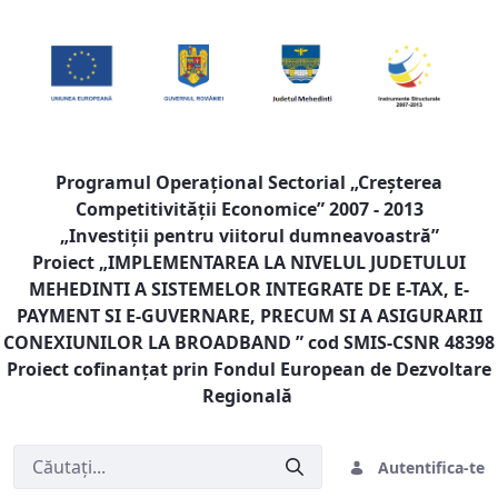
Programul Operaţional Sectorial „Creşterea
Competitivităţii Economice” 2007 - 2013
„Investiţii pentru viitorul dumneavoastră”
Proiect „
IMPLEMENTAREA LA NIVELUL JUDETULUI
MEHEDINTI A SISTEMELOR INTEGRATE DE E-TAX, E-
PAYMENT SI E-GUVERNARE, PRECUM SI A ASIGURARII
CONEXIUNILOR LA BROADBAND
” cod SMIS-CSNR 48398
Proiect cofinanţat prin Fondul European de Dezvoltare
Regională
Autentifica-te