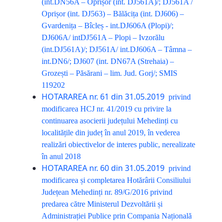
(int.DN56A – Oprișor (int. DJ561A)/; DJ561A /
Oprișor (int. DJ563) – Bălăcița (int. DJ606) –
Gvardenița – Bîcleș - int.DJ606A (Plopi)/;
DJ606A/ intDJ561A – Plopi – Ivzorălu
(int.DJ561A)/; DJ561A/ int.DJ606A – Tâmna –
int.DN6/; DJ607 (int. DN67A (Strehaia) –
Grozești – Păsărani – lim. Jud. Gorj/; SMIS
119202
HOTARAREA nr. 61 din 31.05.2019
privind
modificarea HCJ nr. 41/2019 cu privire la
continuarea asocierii județului Mehedinți cu
localitățile din județ în anul 2019, în vederea
realizări obiectivelor de interes public, nerealizate
în anul 2018
HOTARAREA nr. 60 din 31.05.2019
privind
modificarea și completarea Hotărârii Consiliului
Județean Mehedinți nr. 89/G/2016 privind
predarea către Ministerul Dezvoltării și
Administrației Publice prin Compania Națională