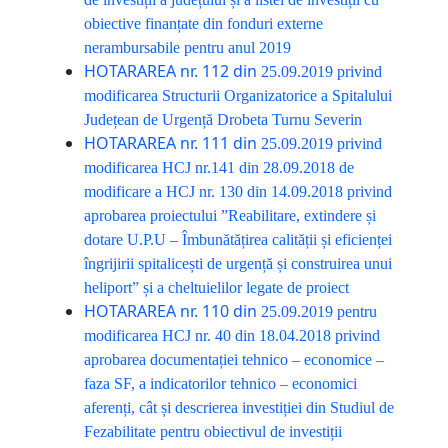
obiective finanțate din fonduri externe
nerambursabile pentru anul 2019
HOTARAREA nr. 112 din
25.09.2019
privind
modificarea Structurii Organizatorice a Spitalului
Județean de Urgență Drobeta Turnu Severin
HOTARAREA nr. 111 din
25.09.2019
privind
modificarea HCJ nr.141 din 28.09.2018 de
modificare a HCJ nr. 130 din 14.09.2018 privind
aprobarea proiectului ”Reabilitare, extindere și
dotare U.P.U – Îmbunătățirea calității și eficienței
îngrijirii spitalicești de urgență și construirea unui
heliport” și a cheltuielilor legate de proiect
HOTARAREA nr. 110 din
25.09.2019
pentru
modificarea HCJ nr. 40 din 18.04.2018 privind
aprobarea documentației tehnico – economice –
faza SF, a indicatorilor tehnico – economici
aferenți, cât și descrierea investiției din Studiul de
Fezabilitate pentru obiectivul de investiții