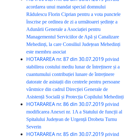
acordarea unui mandat special domnului
Rădulescu Florin Ciprian pentru a vota punctele
înscrise pe ordinea de zi a următoarei ședințe a
Adunării Generale a Asociației pentru
Managementul Serviciilor de Apă și Canalizare
Mehedinți, la care Consiliul Județean Mehedinți
este membru asociat
HOTARAREA nr. 87 din 30.07.2019
privind
stabilirea costului mediu lunar de întreținere și a
cuantumului contribuției lunare de întreținere
datorate de asistații din centrele pentru persoane
vârstnice din cadrul Direcției Generale de
Asistență Socială și Protecția Copilului Mehedinți
HOTARAREA nr. 86 din 30.07.2019
privind
modificarea Anexei nr. 1A a Statului de funcții al
Spitalului Județean de Urgență Drobeta Turnu
Severin
HOTARAREA nr. 85 din 30.07.2019
privind