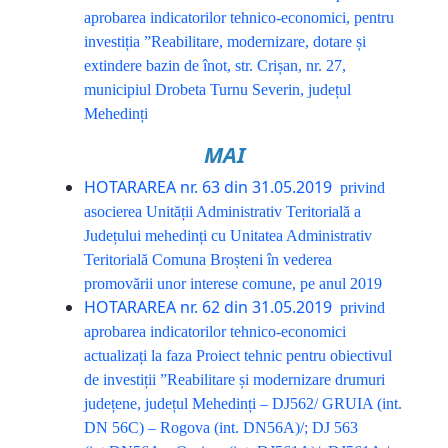
aprobarea indicatorilor tehnico-economici, pentru
investiția ”Reabilitare, modernizare, dotare și
extindere bazin de înot, str. Crișan, nr. 27,
municipiul Drobeta Turnu Severin, județul
Mehedinți
MAI
HOTARAREA nr. 63 din 31.05.2019
privind
asocierea Unității Administrativ Teritorială a
Județului mehedinți cu Unitatea Administrativ
Teritorială Comuna Broșteni în vederea
promovării unor interese comune, pe anul 2019
HOTARAREA nr. 62 din 31.05.2019
privind
aprobarea indicatorilor tehnico-economici
actualizați la faza Proiect tehnic pentru obiectivul
de investiții ”Reabilitare și modernizare drumuri
județene, județul Mehedinți – DJ562/ GRUIA (int.
DN 56C) – Rogova (int. DN56A)/; DJ 563