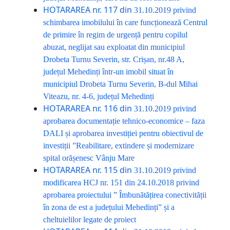
HOTARAREA nr. 117 din
31.10.2019
privind
schimbarea imobilului în care funcționează Centrul
de primire în regim de urgență pentru copilul
abuzat, neglijat sau exploatat din municipiul
Drobeta Turnu Severin, str. Crișan, nr.48 A,
județul Mehedinți într-un imobil situat în
municipiul Drobeta Turnu Severin, B-dul Mihai
Viteazu, nr. 4-6, județul Mehedinți
HOTARAREA nr. 116 din
31.10.2019
privind
aprobarea documentație tehnico-economice – faza
DALI și aprobarea investiției pentru obiectivul de
investiții ”Reabilitare, extindere și modernizare
spital orășenesc Vânju Mare
HOTARAREA nr. 115 din
31.10.2019
privind
modificarea HCJ nr. 151 din 24.10.2018 privind
aprobarea proiectului ” Îmbunătățirea conectivității
în zona de est a județului Mehedinți” și a
cheltuielilor legate de proiect