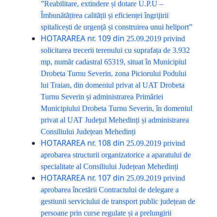
”Reabilitare, extindere și dotare U.P.U –
Îmbunătățirea calității și eficienței îngrijirii
spitalicești de urgență și construirea unui heliport”
HOTARAREA nr. 109 din
25.09.2019
privind
solicitarea trecerii terenului cu suprafața de 3.932
mp, număr cadastral 65319, situat în Municipiul
Drobeta Turnu Severin, zona Piciorului Podului
lui Traian, din domeniul privat al UAT Drobeta
Turnu Severin și administrarea Primăriei
Municipiului Drobeta Turnu Severin, în domeniul
privat al UAT Județul Mehedinți și administrarea
Consiliului Județean Mehedinți
HOTARAREA nr. 108 din
25.09.2019
privind
aprobarea structurii organizatorice a aparatului de
specialitate al Consiliului Județean Mehedinți
HOTARAREA nr. 107 din
25.09.2019
privind
aprobarea încetării Contractului de delegare a
gestiunii serviciului de transport public județean de
persoane prin curse regulate și a prelungirii