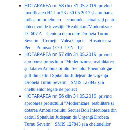
HOTARAREA nr. 58 din 31.05.2019
privind
modificarea HCJ nr.53 / 30.05.2017 și aprobarea
indicatorilor tehnico – economici actualizați pentru
obiectivul de investiții ”Reabilitare/Modernizare
DJ 607 A – Centura de ocolire Drobeta Turnu
Severin – Cerneți – Valea Copcii – Husnicioara –
Peri – Prunișor (E70- TEN –T)”
HOTARAREA nr. 57 din 31.05.2019
privind
aprobarea proiectului ”Modernizarea, reabilitarea
și dotarea Ambulatoriului Secțiilor Pneumologie I
și II din cadrul Spitalului Județean de Urgență
Drobeta Turnu Severin”, SMIS 127842 și a
cheltuielilor legate de proiect
HOTARAREA nr. 56 din 31.05.2019
privind
aprobarea proiectului ”Modernizare, reabilitare și
dotarea Ambulatoriului Secției Boli Infecțioase din
cadrul Spitalului Județean de Urgență Drobeta
Turnu Severin”, SMIS 127843 și a cheltuielilor