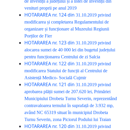
de investiții a județului și a listei de investiții din
venituri proprii pe anul 2019
HOTARAREA nr. 124 din
31.10.2019
privind
modificarea și completarea Regulamentului de
organizare și funcționare al Muzeului Regiunii
Porților de Fier
HOTARAREA nr. 123 din
31.10.2019
privind
alocarea sumei de 40 000 lei din bugetul județului
pentru funcționarea Centrului de zi Salcia
HOTARAREA nr. 122 din
31.10.2019
privind
modificarea Statului de funcții al Centrului de
Asistență Medico- Socială Cujmir
HOTARAREA nr. 121 din
31.10.2019
privind
aprobarea plății sumei de 207.620 lei, Primăriei
Municipiului Drobeta Turnu Severin, reprezentând
contravaloarea ternului în suprafață de 3.932 mp,
având NC 65319 situat în municipiul Drobeta
Turnu Severin, zona Piciorul Podului lui Traian
HOTARAREA nr. 120 din
31.10.2019
privind