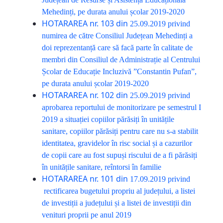
Mehedinți, pe durata anului școlar 2019-2020
HOTARAREA nr. 103 din
25.09.2019
privind
numirea de către Consiliul Județean Mehedinți a
doi reprezentanță care să facă parte în calitate de
membri din Consiliul de Administrație al Centrului
Școlar de Educație Incluzivă ”Constantin Pufan”,
pe durata anului școlar 2019-2020
HOTARAREA nr. 102 din
25.09.2019
privind
aprobarea reportului de monitorizare pe semestrul I
2019 a situației copiilor părăsiți în unitățile
sanitare, copiilor părăsiți pentru care nu s-a stabilit
identitatea, gravidelor în risc social și a cazurilor
de copii care au fost supuși riscului de a fi părăsiți
în unitățile sanitare, reîntorsi în familie
HOTARAREA nr. 101 din
17.09.2019
privind
rectificarea bugetului propriu al județului, a listei
de investiții a județului și a listei de investiții din
venituri proprii pe anul 2019