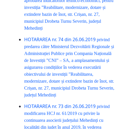
aprobarea indicatorilor tehnico-economici, pentru
investiția ”Reabilitare, modernizare, dotare și
extindere bazin de înot, str. Crișan, nr. 27,
municipiul Drobeta Turnu Severin, județul
Mehedinți
HOTARAREA nr. 74 din 26.06.2019
privind
predarea către Ministerul Dezvoltării Regionale și
Administrației Publice prin Compania Națională
de Investiții ”CNI” – SA, a amplasamentului și
asigurarea condițiilor în vederea executării
obiectivului de investiții ”Reabilitarea,
modernizare, dotare și extindere bazin de înot, str.
Crișan, nr. 27, municipiul Drobeta Turnu Severin,
județul Mehedinți
HOTARAREA nr. 73 din 26.06.2019
privind
modificarea HCJ nr. 61/2019 cu privire la
continuarea asocierii județului Mehedinți cu
localități din județ în anul 2019, în vederea