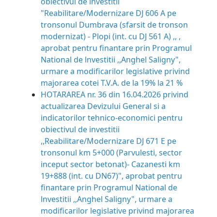
obiectivul de investitii
"Reabilitare/Modernizare DJ 606 A pe
tronsonul Dumbrava (sfarsit de tronson
modernizat) - Plopi (int. cu DJ 561 A) ,, ,
aprobat pentru finantare prin Programul
National de lnvestitii ,,Anghel Saligny",
urmare a modificarilor legislative privind
majorarea cotei T.V.A. de la 19% la 21 %
HOTARAREA nr. 36 din 16.04.2026 privind
actualizarea Devizului General si a
indicatorilor tehnico-economici pentru
obiectivul de investitii
,,Reabilitare/Modernizare DJ 671 E pe
tronsonul km 5+000 (Parvulesti, sector
inceput sector betonat)- Cazanesti km
19+888 (int. cu DN67)", aprobat pentru
finantare prin Programul National de
lnvestitii ,,Anghel Saligny", urmare a
modificarilor legislative privind majorarea