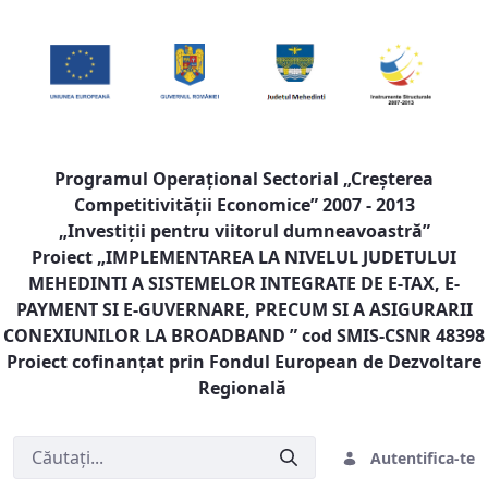
Programul Operaţional Sectorial „Creşterea
Competitivităţii Economice” 2007 - 2013
„Investiţii pentru viitorul dumneavoastră”
Proiect „
IMPLEMENTAREA LA NIVELUL JUDETULUI
MEHEDINTI A SISTEMELOR INTEGRATE DE E-TAX, E-
PAYMENT SI E-GUVERNARE, PRECUM SI A ASIGURARII
CONEXIUNILOR LA BROADBAND
” cod SMIS-CSNR 48398
Proiect cofinanţat prin Fondul European de Dezvoltare
Regională
Autentifica-te