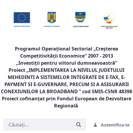
Programul Operaţional Sectorial „Creşterea
Competitivităţii Economice” 2007 - 2013
„Investiţii pentru viitorul dumneavoastră”
Proiect „
IMPLEMENTAREA LA NIVELUL JUDETULUI
MEHEDINTI A SISTEMELOR INTEGRATE DE E-TAX, E-
PAYMENT SI E-GUVERNARE, PRECUM SI A ASIGURARII
CONEXIUNILOR LA BROADBAND
” cod SMIS-CSNR 48398
Proiect cofinanţat prin Fondul European de Dezvoltare
Regională
Autentifica-te