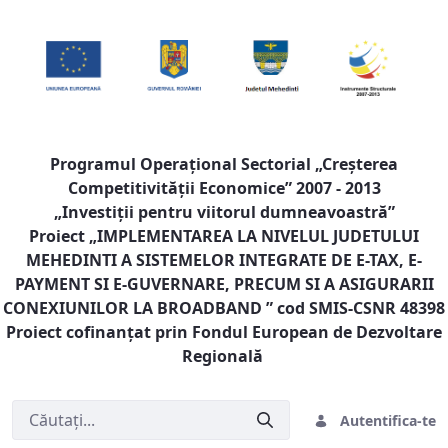
Programul Operaţional Sectorial „Creşterea
Competitivităţii Economice” 2007 - 2013
„Investiţii pentru viitorul dumneavoastră”
Proiect „
IMPLEMENTAREA LA NIVELUL JUDETULUI
MEHEDINTI A SISTEMELOR INTEGRATE DE E-TAX, E-
PAYMENT SI E-GUVERNARE, PRECUM SI A ASIGURARII
CONEXIUNILOR LA BROADBAND
” cod SMIS-CSNR 48398
Proiect cofinanţat prin Fondul European de Dezvoltare
Regională
Autentifica-te