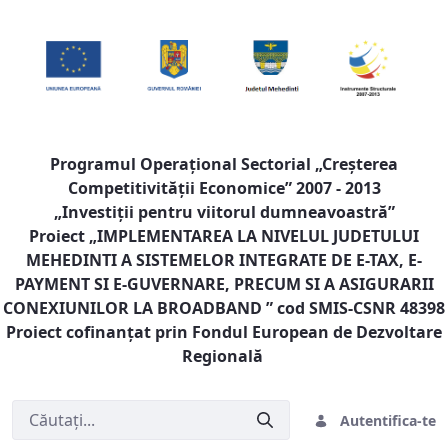
Programul Operaţional Sectorial „Creşterea
Competitivităţii Economice” 2007 - 2013
„Investiţii pentru viitorul dumneavoastră”
Proiect „
IMPLEMENTAREA LA NIVELUL JUDETULUI
MEHEDINTI A SISTEMELOR INTEGRATE DE E-TAX, E-
PAYMENT SI E-GUVERNARE, PRECUM SI A ASIGURARII
CONEXIUNILOR LA BROADBAND
” cod SMIS-CSNR 48398
Proiect cofinanţat prin Fondul European de Dezvoltare
Regională
Autentifica-te