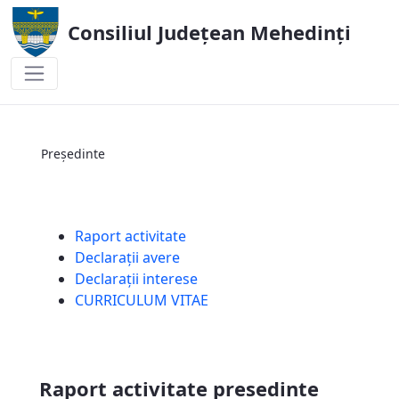
Consiliul Județean Mehedinți
Președinte
Președinte
Raport activitate
Declarații avere
Declarații interese
CURRICULUM VITAE
Raport activitate presedinte