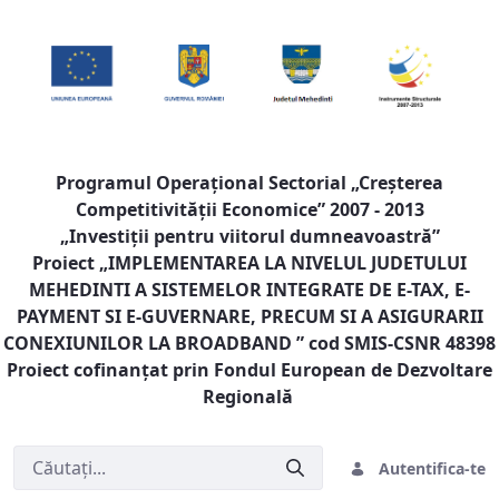
Programul Operaţional Sectorial „Creşterea
Competitivităţii Economice” 2007 - 2013
„Investiţii pentru viitorul dumneavoastră”
Proiect „
IMPLEMENTAREA LA NIVELUL JUDETULUI
MEHEDINTI A SISTEMELOR INTEGRATE DE E-TAX, E-
PAYMENT SI E-GUVERNARE, PRECUM SI A ASIGURARII
CONEXIUNILOR LA BROADBAND
” cod SMIS-CSNR 48398
Proiect cofinanţat prin Fondul European de Dezvoltare
Regională
Autentifica-te