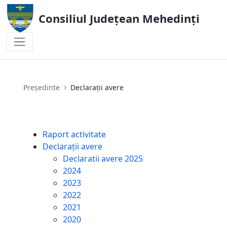
Consiliul Județean Mehedinți
Declarații avere
Președinte
Declarații avere
Raport activitate
Declarații avere
Declaratii avere 2025
2024
2023
2022
2021
2020