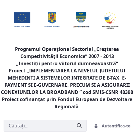
Programul Operaţional Sectorial „Creşterea
Competitivităţii Economice” 2007 - 2013
„Investiţii pentru viitorul dumneavoastră”
Proiect „
IMPLEMENTAREA LA NIVELUL JUDETULUI
MEHEDINTI A SISTEMELOR INTEGRATE DE E-TAX, E-
PAYMENT SI E-GUVERNARE, PRECUM SI A ASIGURARII
CONEXIUNILOR LA BROADBAND
” cod SMIS-CSNR 48398
Proiect cofinanţat prin Fondul European de Dezvoltare
Regională
Autentifica-te