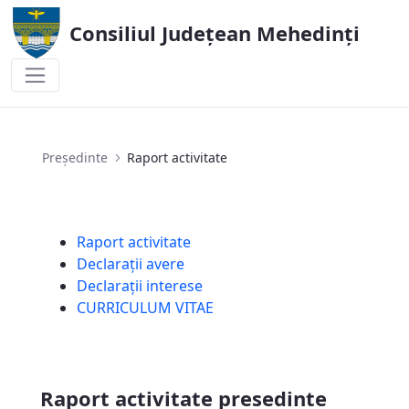
Consiliul Județean Mehedinți
Raport activitate
Președinte
Raport activitate
Raport activitate
Declarații avere
Declarații interese
CURRICULUM VITAE
Raport activitate presedinte