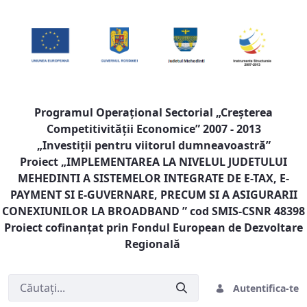
Programul Operaţional Sectorial „Creşterea
Competitivităţii Economice” 2007 - 2013
„Investiţii pentru viitorul dumneavoastră”
Proiect „
IMPLEMENTAREA LA NIVELUL JUDETULUI
MEHEDINTI A SISTEMELOR INTEGRATE DE E-TAX, E-
PAYMENT SI E-GUVERNARE, PRECUM SI A ASIGURARII
CONEXIUNILOR LA BROADBAND
” cod SMIS-CSNR 48398
Proiect cofinanţat prin Fondul European de Dezvoltare
Regională
Autentifica-te