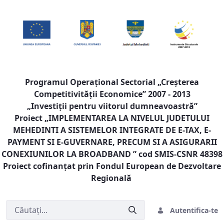
Programul Operaţional Sectorial „Creşterea
Competitivităţii Economice” 2007 - 2013
„Investiţii pentru viitorul dumneavoastră”
Proiect „
IMPLEMENTAREA LA NIVELUL JUDETULUI
MEHEDINTI A SISTEMELOR INTEGRATE DE E-TAX, E-
PAYMENT SI E-GUVERNARE, PRECUM SI A ASIGURARII
CONEXIUNILOR LA BROADBAND
” cod SMIS-CSNR 48398
Proiect cofinanţat prin Fondul European de Dezvoltare
Regională
Autentifica-te