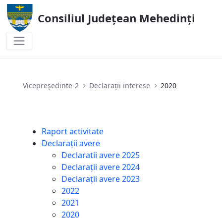
Consiliul Județean Mehedinți
2020
Vicepreședinte-2
Declarații interese
2020
Raport activitate
Declarații avere
Declaratii avere 2025
Declarații avere 2024
Declarații avere 2023
2022
2021
2020