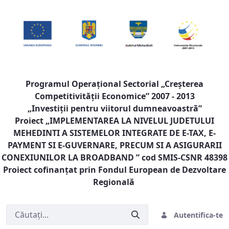
Programul Operaţional Sectorial „Creşterea
Competitivităţii Economice” 2007 - 2013
„Investiţii pentru viitorul dumneavoastră”
Proiect „
IMPLEMENTAREA LA NIVELUL JUDETULUI
MEHEDINTI A SISTEMELOR INTEGRATE DE E-TAX, E-
PAYMENT SI E-GUVERNARE, PRECUM SI A ASIGURARII
CONEXIUNILOR LA BROADBAND
” cod SMIS-CSNR 48398
Proiect cofinanţat prin Fondul European de Dezvoltare
Regională
Autentifica-te