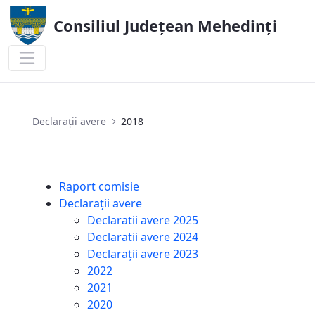
Consiliul Județean Mehedinți
2018
Declarații avere
2018
Raport comisie
Declarații avere
Declaratii avere 2025
Declaratii avere 2024
Declarații avere 2023
2022
2021
2020