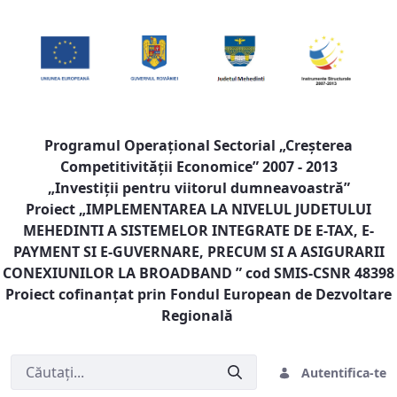
Programul Operaţional Sectorial „Creşterea
Competitivităţii Economice” 2007 - 2013
„Investiţii pentru viitorul dumneavoastră”
Proiect „
IMPLEMENTAREA LA NIVELUL JUDETULUI
MEHEDINTI A SISTEMELOR INTEGRATE DE E-TAX, E-
PAYMENT SI E-GUVERNARE, PRECUM SI A ASIGURARII
CONEXIUNILOR LA BROADBAND
” cod SMIS-CSNR 48398
Proiect cofinanţat prin Fondul European de Dezvoltare
Regională
Autentifica-te