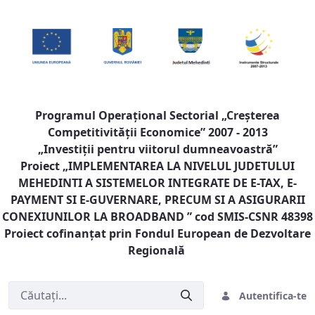
Programul Operaţional Sectorial „Creşterea
Competitivităţii Economice” 2007 - 2013
„Investiţii pentru viitorul dumneavoastră”
Proiect „
IMPLEMENTAREA LA NIVELUL JUDETULUI
MEHEDINTI A SISTEMELOR INTEGRATE DE E-TAX, E-
PAYMENT SI E-GUVERNARE, PRECUM SI A ASIGURARII
CONEXIUNILOR LA BROADBAND
” cod SMIS-CSNR 48398
Proiect cofinanţat prin Fondul European de Dezvoltare
Regională
Autentifica-te