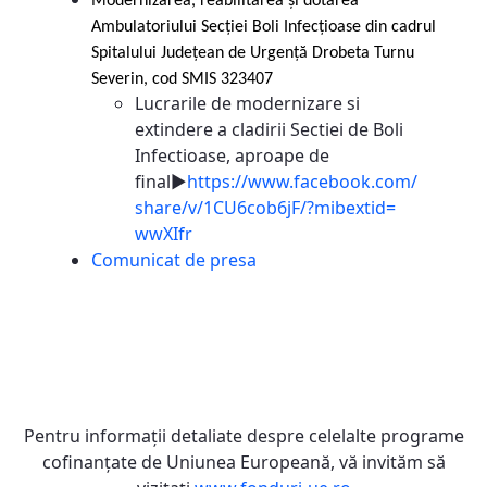
Modernizarea, reabilitarea și dotarea
Ambulatoriului Secției Boli Infecțioase din cadrul
Spitalului Județean de Urgență Drobeta
Turnu
Severin, cod SMIS 323407
Lucrarile de modernizare si
extindere a cladirii Sectiei de Boli
Infectioase, aproape de
final►
https://www.facebook.com/
share/v/1CU6cob6jF/?mibextid=
wwXIfr
Comunicat de presa
Pentru informaţii detaliate despre celelalte programe
cofinanţate de Uniunea Europeană, vă invităm să