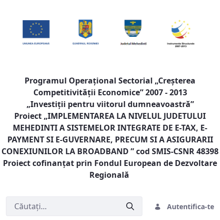
Programul Operaţional Sectorial „Creşterea
Competitivităţii Economice” 2007 - 2013
„Investiţii pentru viitorul dumneavoastră”
Proiect „
IMPLEMENTAREA LA NIVELUL JUDETULUI
MEHEDINTI A SISTEMELOR INTEGRATE DE E-TAX, E-
PAYMENT SI E-GUVERNARE, PRECUM SI A ASIGURARII
CONEXIUNILOR LA BROADBAND
” cod SMIS-CSNR 48398
Proiect cofinanţat prin Fondul European de Dezvoltare
Regională
Autentifica-te