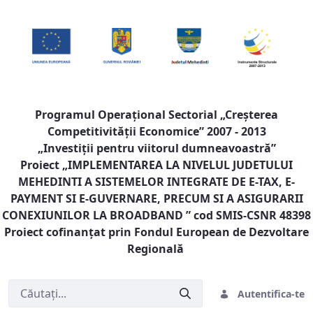
Programul Operaţional Sectorial „Creşterea
Competitivităţii Economice” 2007 - 2013
„Investiţii pentru viitorul dumneavoastră”
Proiect „
IMPLEMENTAREA LA NIVELUL JUDETULUI
MEHEDINTI A SISTEMELOR INTEGRATE DE E-TAX, E-
PAYMENT SI E-GUVERNARE, PRECUM SI A ASIGURARII
CONEXIUNILOR LA BROADBAND
” cod SMIS-CSNR 48398
Proiect cofinanţat prin Fondul European de Dezvoltare
Regională
Autentifica-te