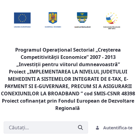
Programul Operaţional Sectorial „Creşterea
Competitivităţii Economice” 2007 - 2013
„Investiţii pentru viitorul dumneavoastră”
Proiect „
IMPLEMENTAREA LA NIVELUL JUDETULUI
MEHEDINTI A SISTEMELOR INTEGRATE DE E-TAX, E-
PAYMENT SI E-GUVERNARE, PRECUM SI A ASIGURARII
CONEXIUNILOR LA BROADBAND
” cod SMIS-CSNR 48398
Proiect cofinanţat prin Fondul European de Dezvoltare
Regională
Autentifica-te