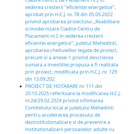
Cladire Centru de Plasament nr.2 in
vederea cresterii ''eficientei energetice",
aprobat prin H.C.J. nr. 78 din 05.05.2022
privind aprobarea proiectului ,,Reabilitare
si modernizare Cladire Centru de
Plasament nr.2 in vederea cresterii
eficientei energetice", judetul Mehedinti,
aprobarea cheltuielilor legate de proiect,
precum si a anexei 1 privind descrierea
sumara a investitiei propusa a fi realizata
prin proiect, modificata prin H.C.J. nr. 129
din 13.09.202
PROIECT DE HOTARARE nr. 111 din
20.10.2025 referitoare la modificarea H.C.J.
nr.24/29.02.2024 privind infiintarea
Comitetului local al judetului Mehedinti
pentru accelerarea procesului de
dezinstitutionalizare si de prevenire a
institutionalizarii persoanelor adulte cu