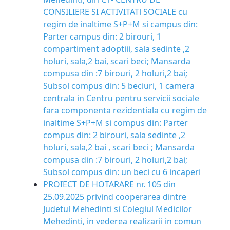
CONSILIERE SI ACTIVITATl SOCIALE cu
regim de inaltime S+P+M si campus din:
Parter campus din: 2 birouri, 1
compartiment adoptiii, sala sedinte ,2
holuri, sala,2 bai, scari beci; Mansarda
compusa din :7 birouri, 2 holuri,2 bai;
Subsol compus din: 5 beciuri, 1 camera
centrala in Centru pentru servicii sociale
fara componenta rezidentiala cu regim de
inaltime S+P+M si compus din: Parter
compus din: 2 birouri, sala sedinte ,2
holuri, sala,2 bai , scari beci ; Mansarda
compusa din :7 birouri, 2 holuri,2 bai;
Subsol compus din: un beci cu 6 incaperi
PROIECT DE HOTARARE nr. 105 din
25.09.2025 privind cooperarea dintre
Judetul Mehedinti si Colegiul Medicilor
Mehedinti, in vederea realizarii in comun