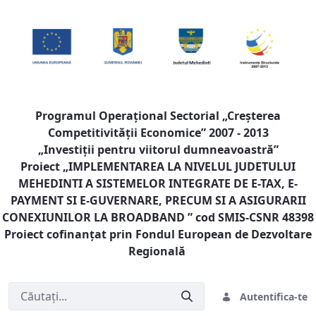
Programul Operaţional Sectorial „Creşterea
Competitivităţii Economice” 2007 - 2013
„Investiţii pentru viitorul dumneavoastră”
Proiect „
IMPLEMENTAREA LA NIVELUL JUDETULUI
MEHEDINTI A SISTEMELOR INTEGRATE DE E-TAX, E-
PAYMENT SI E-GUVERNARE, PRECUM SI A ASIGURARII
CONEXIUNILOR LA BROADBAND
” cod SMIS-CSNR 48398
Proiect cofinanţat prin Fondul European de Dezvoltare
Regională
Autentifica-te