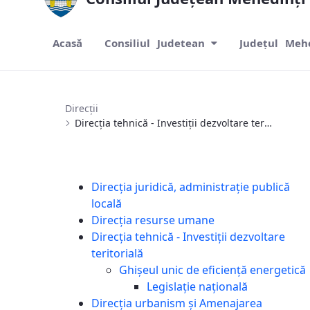
Acasă
Consiliul Judetean
Județul Meh
Direcția tehnică - Investiții dezvoltare te
Direcții
Direcția tehnică - Investiții dezvoltare teritorială
Direcția juridică, administrație publică
locală
Direcția resurse umane
Direcția tehnică - Investiții dezvoltare
teritorială
Ghișeul unic de eficiență energetică
Legislaţie națională
Direcția urbanism și Amenajarea