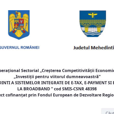
raţional Sectorial „Creşterea Competitivităţii Economic
„Investiţii pentru viitorul dumneavoastră”
NTI A SISTEMELOR INTEGRATE DE E-TAX, E-PAYMENT SI
LA BROADBAND
” cod SMIS-CSNR 48398
ect cofinanţat prin Fondul European de Dezvoltare Regi