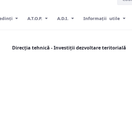
edinți
A.T.O.P.
A.D.I.
Informații utile
ritorială
Direcția tehnică - Investiții dezvoltare teritorială