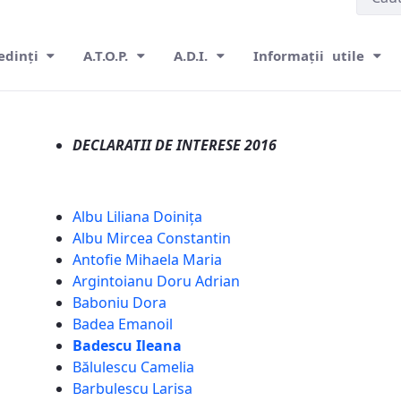
edinți
A.T.O.P.
A.D.I.
Informații utile
DECLARATII DE INTERESE 2016
Albu Liliana Doinița
Albu Mircea Constantin
Antofie Mihaela Maria
Argintoianu Doru Adrian
Baboniu Dora
Badea Emanoil
Badescu Ileana
Bălulescu Camelia
Barbulescu Larisa