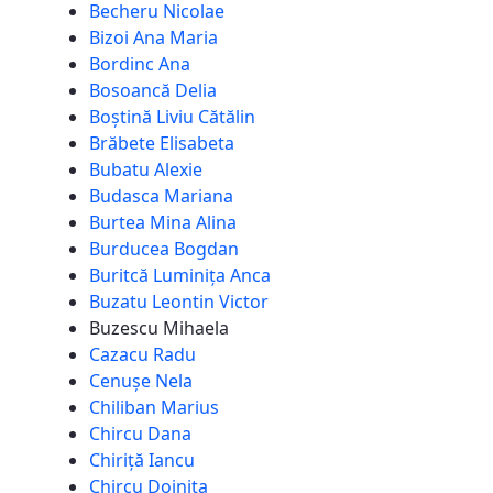
Becheru Nicolae
Bizoi Ana Maria
Bordinc Ana
Bosoancă Delia
Boștină Liviu Cătălin
Brăbete Elisabeta
Bubatu Alexie
Budasca Mariana
Burtea Mina Alina
Burducea Bogdan
Buritcă Luminița Anca
Buzatu Leontin Victor
Buzescu Mihaela
Cazacu Radu
Cenușe Nela
Chiliban Marius
Chircu Dana
Chiriță Iancu
Chircu Doinita