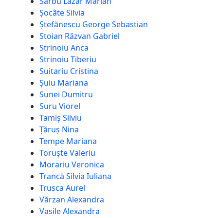
Sârbu Lazăr Marian
Șocâte Silvia
Ștefănescu George Sebastian
Stoian Răzvan Gabriel
Strinoiu Anca
Strinoiu Tiberiu
Suitariu Cristina
Șuiu Mariana
Sunei Dumitru
Suru Viorel
Tamiș Silviu
Țăruș Nina
Tempe Mariana
Toruște Valeriu
Morariu Veronica
Trancă Silvia Iuliana
Trusca Aurel
Vărzan Alexandra
Vasile Alexandra