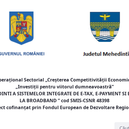
raţional Sectorial „Creşterea Competitivităţii Economic
„Investiţii pentru viitorul dumneavoastră”
NTI A SISTEMELOR INTEGRATE DE E-TAX, E-PAYMENT SI
LA BROADBAND
” cod SMIS-CSNR 48398
ect cofinanţat prin Fondul European de Dezvoltare Regi