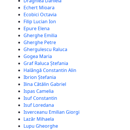
Drăghiea Daniela
Echert Mioara
Ecobici Octavia
Filip Lucian Ion
Epure Elena
Gherghe Emilia
Gherghe Petre
Ghergulescu Raluca
Gogea Maria
Graf Raluca Ștefania
Halângă Constantin Alin
Ibrion Ștefania
Ilina Cătălin Gabriel
Ispas Camelia
Isuf Constantin
Isuf Loredana
Isverceanu Emilian Giorgi
Lazăr Mihaela
Lupu Gheorghe