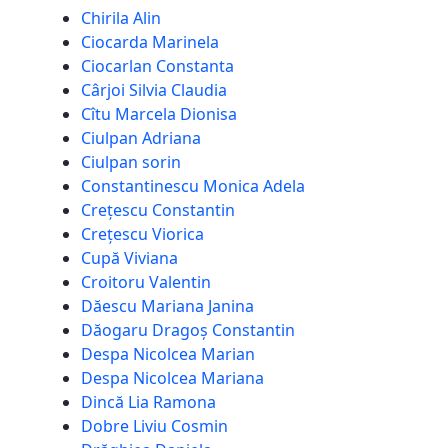
Chirila Alin
Ciocarda Marinela
Ciocarlan Constanta
Cârjoi Silvia Claudia
Cîtu Marcela Dionisa
Ciulpan Adriana
Ciulpan sorin
Constantinescu Monica Adela
Crețescu Constantin
Crețescu Viorica
Cupă Viviana
Croitoru Valentin
Dăescu Mariana Janina
Dăogaru Dragoș Constantin
Despa Nicolcea Marian
Despa Nicolcea Mariana
Dincă Lia Ramona
Dobre Liviu Cosmin