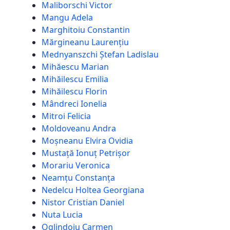
Maliborschi Victor
Mangu Adela
Marghitoiu Constantin
Mărgineanu Laurențiu
Mednyanszchi Ștefan Ladislau
Mihăescu Marian
Mihăilescu Emilia
Mihăilescu Florin
Mândreci Ionelia
Mitroi Felicia
Moldoveanu Andra
Moșneanu Elvira Ovidia
Mustață Ionuț Petrișor
Morariu Veronica
Neamțu Constanța
Nedelcu Holtea Georgiana
Nistor Cristian Daniel
Nuta Lucia
Oglindoiu Carmen