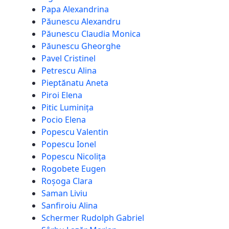
Papa Alexandrina
Păunescu Alexandru
Păunescu Claudia Monica
Păunescu Gheorghe
Pavel Cristinel
Petrescu Alina
Pieptănatu Aneta
Piroi Elena
Pitic Luminița
Pocio Elena
Popescu Valentin
Popescu Ionel
Popescu Nicolița
Rogobete Eugen
Roșoga Clara
Saman Liviu
Sanfiroiu Alina
Schermer Rudolph Gabriel