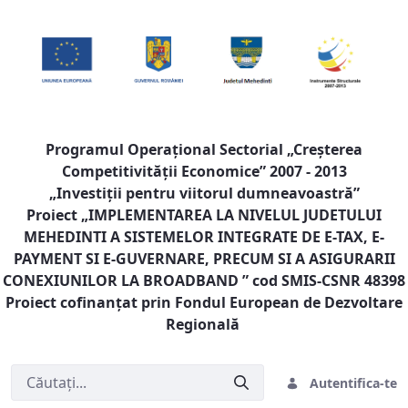
Programul Operaţional Sectorial „Creşterea
Competitivităţii Economice” 2007 - 2013
„Investiţii pentru viitorul dumneavoastră”
Proiect „
IMPLEMENTAREA LA NIVELUL JUDETULUI
MEHEDINTI A SISTEMELOR INTEGRATE DE E-TAX, E-
PAYMENT SI E-GUVERNARE, PRECUM SI A ASIGURARII
CONEXIUNILOR LA BROADBAND
” cod SMIS-CSNR 48398
Proiect cofinanţat prin Fondul European de Dezvoltare
Regională
Autentifica-te