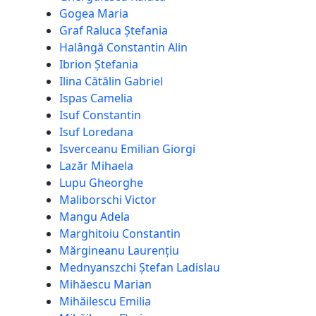
Gogea Maria
Graf Raluca Ștefania
Halângă Constantin Alin
Ibrion Ștefania
Ilina Cătălin Gabriel
Ispas Camelia
Isuf Constantin
Isuf Loredana
Isverceanu Emilian Giorgi
Lazăr Mihaela
Lupu Gheorghe
Maliborschi Victor
Mangu Adela
Marghitoiu Constantin
Mărgineanu Laurențiu
Mednyanszchi Ștefan Ladislau
Mihăescu Marian
Mihăilescu Emilia