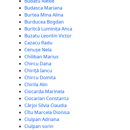
Bubatu Alexie
Budasca Mariana
Burtea Mina Alina
Burducea Bogdan
Buritcă Luminița Anca
Buzatu Leontin Victor
Cazacu Radu
Cenușe Nela
Chiliban Marius
Chircu Dana
Chiriță Iancu
Chircu Doinita
Chirila Alin
Ciocarda Marinela
Ciocarlan Consta
nt
a
Cârjoi Silvia Claudia
Cîtu Marcela Dionisa
Ciulpan Adriana
Ciulpan sorin