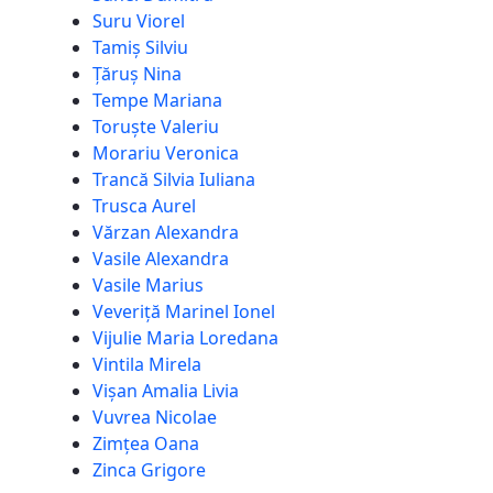
Suru Viorel
Tamiș Silviu
Țăruș Nina
Tempe Mariana
Toruște Valeriu
Morariu Veronica
Trancă Silvia Iuliana
Trusca Aurel
Vărzan Alexandra
Vasile Alexandra
Vasile Marius
Veveriță Marinel Ionel
Vijulie Maria Loredana
Vintila Mirela
Vișan Amalia Livia
Vuvrea Nicolae
Zimțea Oana
Zinca Grigore