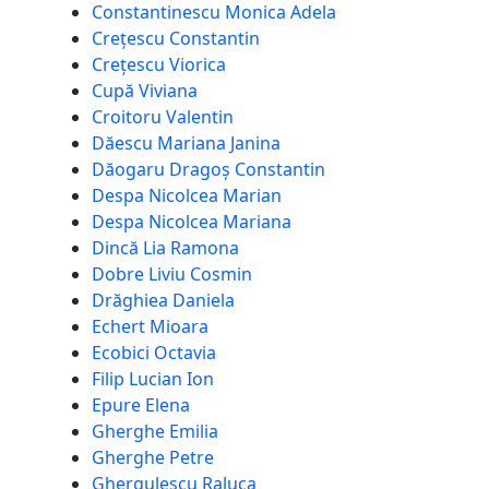
Constantinescu Monica Adela
Crețescu Constantin
Crețescu Viorica
Cupă Viviana
Croitoru Valentin
Dăescu Mariana Janina
Dăogaru Dragoș Constantin
Despa Nicolcea Marian
Despa Nicolcea Mariana
Dincă Lia Ramona
Dobre Liviu Cosmin
Drăghiea Daniela
Echert Mioara
Ecobici Octavia
Filip Lucian Ion
Epure Elena
Gherghe Emilia
Gherghe Petre
Ghergulescu Raluca