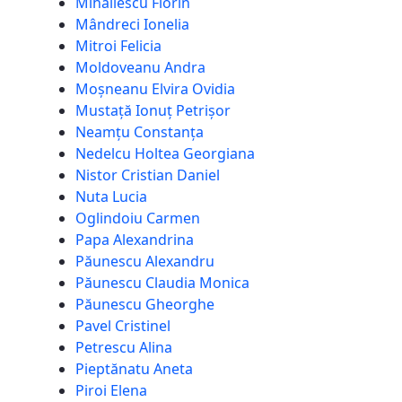
Mihăilescu Florin
Mândreci Ionelia
Mitroi Felicia
Moldoveanu Andra
Moșneanu Elvira Ovidia
Mustață Ionuț Petrișor
Neamțu Constanța
Nedelcu Holtea Georgiana
Nistor Cristian Daniel
Nuta Lucia
Oglindoiu Carmen
Papa Alexandrina
Păunescu Alexandru
Păunescu Claudia Monica
Păunescu Gheorghe
Pavel Cristinel
Petrescu Alina
Pieptănatu Aneta
Piroi Elena