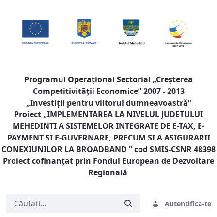
Programul Operaţional Sectorial „Creşterea
Competitivităţii Economice” 2007 - 2013
„Investiţii pentru viitorul dumneavoastră”
Proiect „
IMPLEMENTAREA LA NIVELUL JUDETULUI
MEHEDINTI A SISTEMELOR INTEGRATE DE E-TAX, E-
PAYMENT SI E-GUVERNARE, PRECUM SI A ASIGURARII
CONEXIUNILOR LA BROADBAND
” cod SMIS-CSNR 48398
Proiect cofinanţat prin Fondul European de Dezvoltare
Regională
Autentifica-te