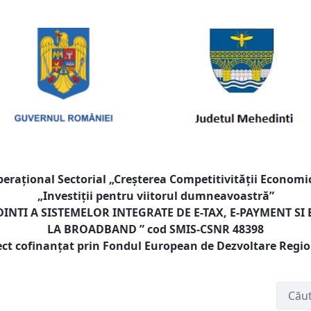
raţional Sectorial „Creşterea Competitivităţii Economic
„Investiţii pentru viitorul dumneavoastră”
NTI A SISTEMELOR INTEGRATE DE E-TAX, E-PAYMENT SI
LA BROADBAND
” cod SMIS-CSNR 48398
ect cofinanţat prin Fondul European de Dezvoltare Regi