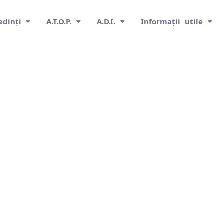
edinți
A.T.O.P.
A.D.I.
Informații utile