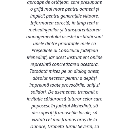
aproape de cetățean, care presupune
o grijă mai mare pentru oameni și
implicit pentru generațiile viitoare.
Informarea corectă, în timp real a
mehedințenilor și transparentizarea
managementului acestei instituții sunt
unele dintre prioritățile mele ca
Președinte al Consiliului Județean
Mehedinți, iar acest instrument online
reprezintă concretizarea acestora.
Totodată mizez pe un dialog onest,
absolut necesar pentru a depăși
împreună toate provocările, uniți și
solidari. De asemenea, transmit o
invitație călduroasă tuturor celor care
poposesc în județul Mehedinți, să
descoperiți frumusețile locale, să
vizitați cel mai frumos oraș de la
Dunăre, Drobeta Turnu Severin, să