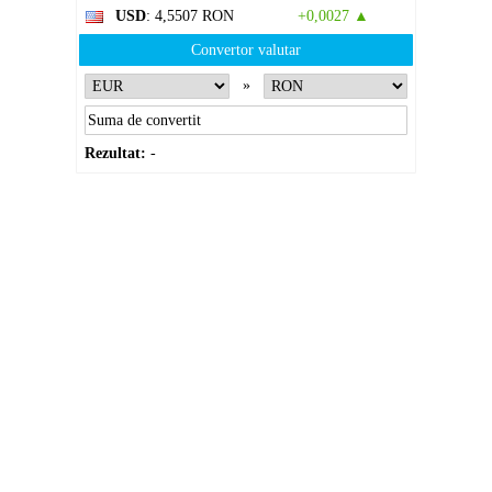
USD
: 4,5507 RON
+0,0027 ▲
Convertor valutar
»
Rezultat:
-