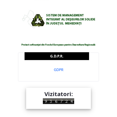
G.D.P.R.
GDPR
Vizitatori: